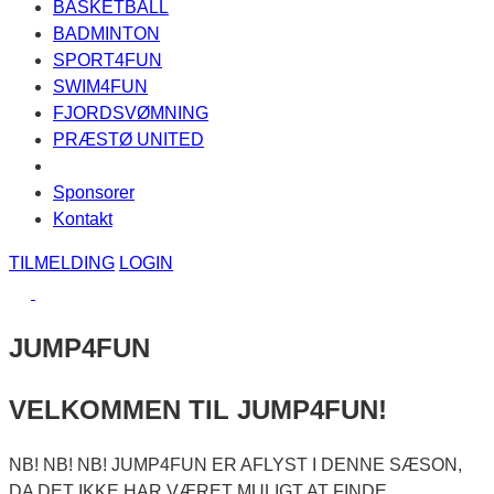
BASKETBALL
BADMINTON
SPORT4FUN
SWIM4FUN
FJORDSVØMNING
PRÆSTØ UNITED
Sponsorer
Kontakt
TILMELDING
LOGIN
JUMP4FUN
VELKOMMEN TIL JUMP4FUN!
NB! NB! NB! JUMP4FUN ER AFLYST I DENNE SÆSON,
DA DET IKKE HAR VÆRET MULIGT AT FINDE