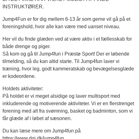
INSTRUKTØRER.
Jump4Fun er for dig mellem 6-13 år som gerne vil gå på et
foreningshold, hvor alle kan være med uanset niveau.
Her vil du finde glæden ved at være aktiv i et fællesskab for
både drenge og piger.
Så kom og gå til Jump4fun i Præstø Sport! Der er løbende
tilmelding, så du kan altid starte. Til Jump4fun laver vi
træning, hvor leg, godt kammeratskab og bevægelsesglæde
er kodeordene.
Holdets aktiviteter:
På holdet er vi meget alsidige og laver multisport med
inkluderende og motiverende aktiviteter. Vi er en flerstrenget
forening med alt fra svømning, basket og badminton, som vi
får glæde af i løbet af sæsonen.
Du kan læse mere om Jump4fun på
https://www.dgi.dk/jump4fun