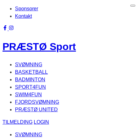
Men
Skip
Sponsorer
to
Kontakt
content
PRÆSTØ
Sport
SVØMNING
BASKETBALL
BADMINTON
SPORT4FUN
SWIM4FUN
FJORDSVØMNING
PRÆSTØ UNITED
TILMELDING
LOGIN
SVØMNING