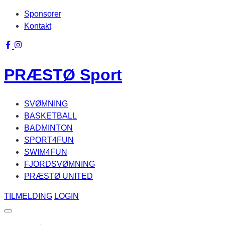
Skip
Sponsorer
to
Kontakt
content
PRÆSTØ
Sport
SVØMNING
BASKETBALL
BADMINTON
SPORT4FUN
SWIM4FUN
FJORDSVØMNING
PRÆSTØ UNITED
TILMELDING
LOGIN
Menu