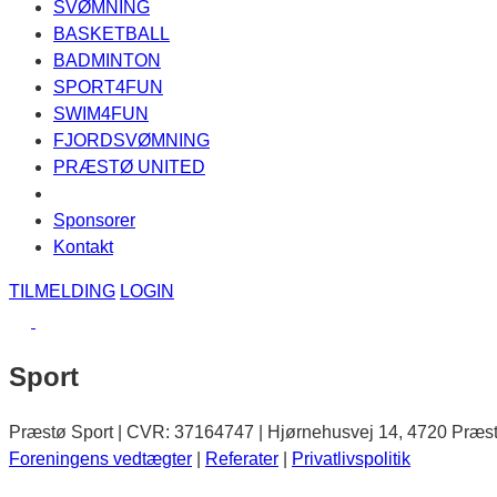
SVØMNING
BASKETBALL
BADMINTON
SPORT4FUN
SWIM4FUN
FJORDSVØMNING
PRÆSTØ UNITED
Sponsorer
Kontakt
TILMELDING
LOGIN
Sport
Præstø Sport | CVR: 37164747 | Hjørnehusvej 14, 4720 Præs
Foreningens vedtægter
|
Referater
|
Privatlivspolitik